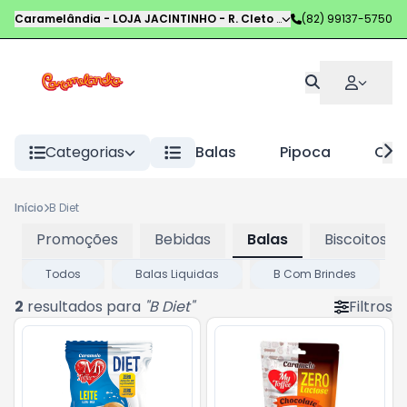
Caramelândia - LOJA JACINTINHO
-
R. Cleto Campelo
(82) 99137-5750
,
Maceió
-
AL
Categorias
Balas
Pipoca
Choc
Início
B Diet
Promoções
Bebidas
Balas
Biscoitos
Todos
Balas Liquidas
B Com Brindes
2
resultados para
"
B Diet
"
Filtros