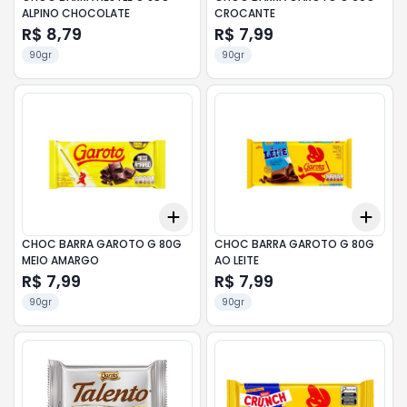
ALPINO CHOCOLATE
CROCANTE
R$ 8,79
R$ 7,99
90gr
90gr
Add
Add
+
3
+
5
+
10
+
3
CHOC BARRA GAROTO G 80G
CHOC BARRA GAROTO G 80G
MEIO AMARGO
AO LEITE
R$ 7,99
R$ 7,99
90gr
90gr