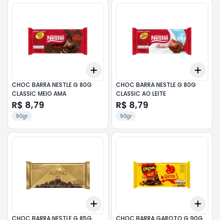
Add
Add
+
3
+
5
+
10
+
3
CHOC BARRA NESTLE G 80G
CHOC BARRA NESTLE G 80G
CLASSIC MEIO AMA
CLASSIC AO LEITE
R$ 8,79
R$ 8,79
90gr
90gr
Add
Add
+
3
+
5
+
10
+
3
CHOC BARRA NESTLE G 85G
CHOC BARRA GAROTO G 90G