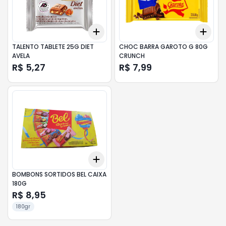
Add
Add
+
3
+
5
+
10
+
3
TALENTO TABLETE 25G DIET
CHOC BARRA GAROTO G 80G
AVELA
CRUNCH
R$ 5,27
R$ 7,99
Add
+
3
+
5
+
10
BOMBONS SORTIDOS BEL CAIXA
180G
R$ 8,95
180gr