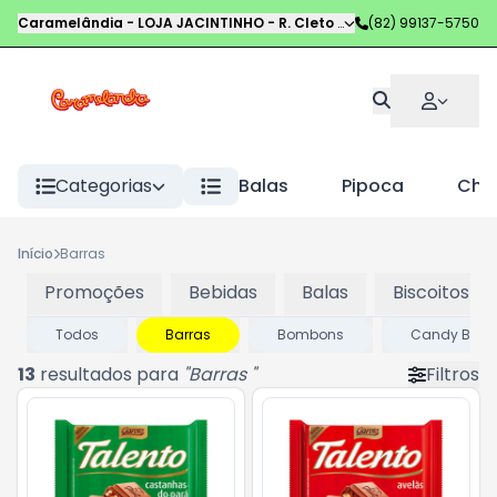
Caramelândia - LOJA JACINTINHO
-
R. Cleto Campelo
(82) 99137-5750
,
Maceió
-
AL
Categorias
Balas
Pipoca
Choc
Início
Barras
Promoções
Bebidas
Balas
Biscoitos
Todos
Barras
Bombons
Candy Bar
13
resultados para
"
Barras
"
Filtros