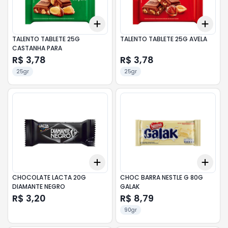
Add
Add
+
3
+
5
+
10
+
3
TALENTO TABLETE 25G
TALENTO TABLETE 25G AVELA
CASTANHA PARA
R$ 3,78
R$ 3,78
25gr
25gr
Add
Add
+
3
+
5
+
10
+
3
CHOCOLATE LACTA 20G
CHOC BARRA NESTLE G 80G
DIAMANTE NEGRO
GALAK
R$ 3,20
R$ 8,79
90gr