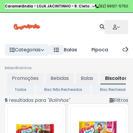
Caramelândia - LOJA JACINTINHO
-
R. Cleto Campelo
(82) 99137-5750
,
Maceió
-
AL
Categorias
Balas
Pipoca
Choc
Início
Bolinhos
Promoções
Bebidas
Balas
Biscoitos
Todos
Bisc Não Recheados
Bisc Recheados
5
resultados para
"
Bolinhos
"
Filtros