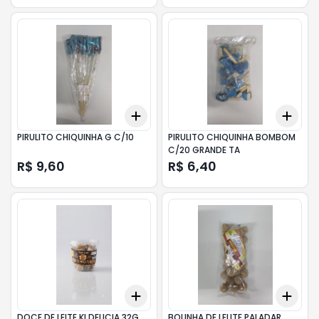
Add
Add
+
3
+
5
+
10
+
3
PIRULITO CHIQUINHA G C/10
PIRULITO CHIQUINHA BOMBOM
C/20 GRANDE TA
R$ 9,60
R$ 6,40
Add
Add
+
3
+
5
+
10
+
3
DOCE DE LEITE KI DELICIA 32G
BOLINHA DE LELITE PALADAR