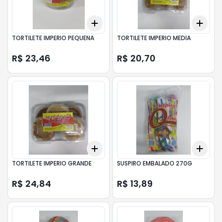
Add
Add
+
3
+
5
+
10
+
3
TORTILETE IMPERIO PEQUENA
TORTILETE IMPERIO MEDIA
R$ 23,46
R$ 20,70
Add
Add
+
3
+
5
+
10
+
3
TORTILETE IMPERIO GRANDE
SUSPIRO EMBALADO 270G
R$ 24,84
R$ 13,89