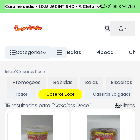
Caramelândia - LOJA JACINTINHO
-
R. Cleto Campelo
(82) 99137-5750
,
Maceió
-
AL
Categorias
Balas
Pipoca
Choc
Início
Caseiros Doce
Promoções
Bebidas
Balas
Biscoitos
Todos
Caseiros Doce
Caseiros Salgados
15
resultados para
"
Caseiros Doce
"
Filtros