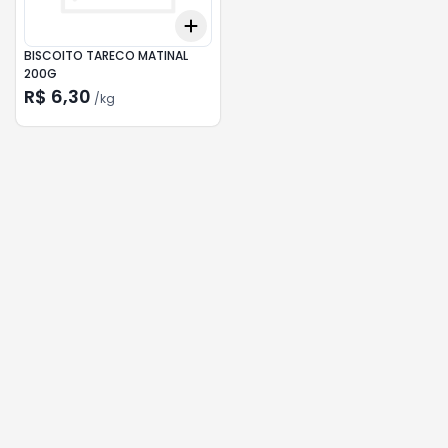
Add
+
3
kg
+
5
kg
BISCOITO TARECO MATINAL
200G
R$ 6,30
/
kg