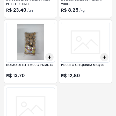
POTE C 15 UND
200G
R$ 23,40
R$ 8,25
/
un
/
kg
Add
Add
+
3
+
5
+
10
+
3
BOLAO DE LEITE 500G PALADAR
PIRULITO CHIQUINHA M C/20
R$ 13,70
R$ 12,80