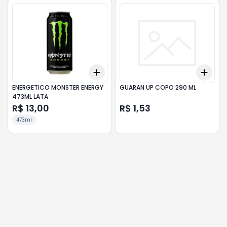
Add
Add
+
3
+
5
+
10
+
3
ENERGETICO MONSTER ENERGY
GUARAN UP COPO 290 ML
473ML LATA
R$ 13,00
R$ 1,53
473ml