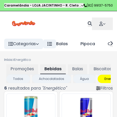
Caramelândia - LOJA JACINTINHO
-
R. Cleto Campelo
(82) 99137-5750
,
Maceió
-
AL
Categorias
Balas
Pipoca
Choc
Início
Energético
Promoções
Bebidas
Balas
Biscoitos
Todos
Achocolatados
Água
Energét
6
resultados para
"
Energético
"
Filtros