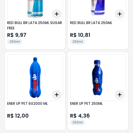
Add
Add
+
3
+
5
+
10
+
3
RED BULL BR LATA 250ML SUGAR
RED BULL BR LATA 250ML
FREE
R$ 9,97
R$ 10,81
250ml
250ml
Add
Add
+
3
+
5
+
10
+
3
ENER UP PET 6X2000 ML
ENER UP PET 250ML
R$ 12,00
R$ 4,36
250ml