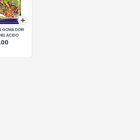
Add
10
+
3
+
5
+
10
 GOMA DORI
NEL ACIDO
,00