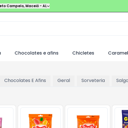
leto Campelo
,
Maceió
-
AL
a
Chocolates e afins
Chicletes
Carame
Chocolates E Afins
Geral
Sorveteria
Salg