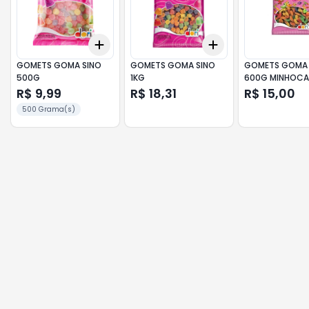
Add
Add
+
3
+
5
+
10
+
3
+
5
+
10
GOMETS GOMA SINO
GOMETS GOMA SINO
GOMETS GOMA 
500G
1KG
600G MINHOCA
ACI
R$ 9,99
R$ 18,31
R$ 15,00
500 Grama(s)