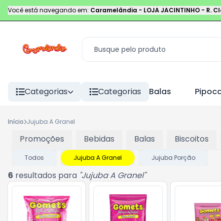
Você está navegando em:
Caramelândia - LOJA JACINTINHO
-
R. C
Categorias
Categorias
Balas
Pipoc
Início
Jujuba A Granel
Promoções
Bebidas
Balas
Biscoitos
Todos
Jujuba A Granel
Jujuba Porção
6
resultados para
"
Jujuba A Granel
"