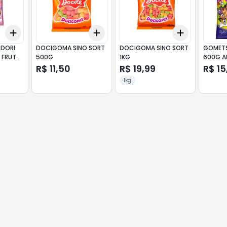
Add
Add
Add
+
3
+
5
+
10
+
3
+
5
+
10
+
3
+
5
+
DORI
DOCIGOMA SINO SORT
DOCIGOMA SINO SORT
GOMETS
 FRUTAS
500G
1KG
600G A
R$ 11,50
R$ 19,99
R$ 15
1kg