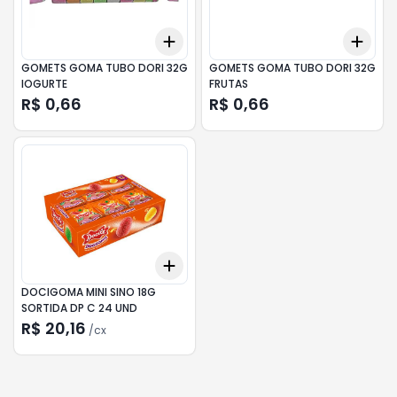
Add
Add
+
3
+
5
+
10
+
3
GOMETS GOMA TUBO DORI 32G
GOMETS GOMA TUBO DORI 32G
IOGURTE
FRUTAS
R$ 0,66
R$ 0,66
Add
+
3
cx
+
5
cx
DOCIGOMA MINI SINO 18G
SORTIDA DP C 24 UND
R$ 20,16
/
cx