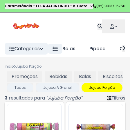
Caramelândia - LOJA JACINTINHO
-
R. Cleto Campelo
(82) 99137-5750
,
Maceió
-
AL
Categorias
Balas
Pipoca
Choc
Início
Jujuba Porção
Promoções
Bebidas
Balas
Biscoitos
Todos
Jujuba A Granel
Jujuba Porção
3
resultados para
"
Jujuba Porção
"
Filtros