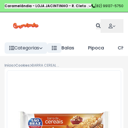
Caramelândia - LOJA JACINTINHO
-
R. Cleto Campelo
(82) 99137-5750
,
Maceió
-
AL
Categorias
Balas
Pipoca
Choc
Início
Cookies
BARRA CEREAL 30G CASTANHAS NUTS