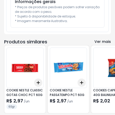
Informações gerais
* Preços de produtos pesáveis podem sofrer variação 
de acordo com o peso;

* Sujeito à disponibilidade de estoque;

* Imagem meramente ilustrativa;
Produtos similares
Ver mais
Add
Add
+
3
+
5
+
10
+
3
+
5
+
10
COOKIE NESTLE CLASSIC
COOKIE NESTLE
COOKIES CAP
GOTAS CHOC PCT 60G
PASSATEMPO PCT 60G
40G BAUNI
R$ 2,97
R$ 2,97
R$ 2,02
/
un
/
un
60gr