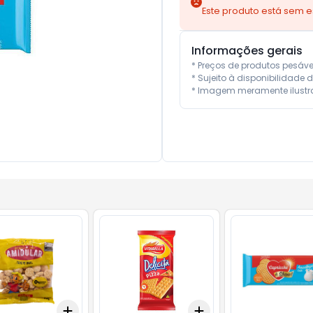
Este produto está sem 
Informações gerais
* Preços de produtos pesáv
* Sujeito à disponibilidade d
* Imagem meramente ilustra
Add
Add
10
+
3
+
5
+
10
+
3
+
5
+
10