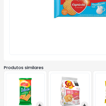
Produtos similares
Add
Add
+
3
+
5
+
10
+
3
+
5
+