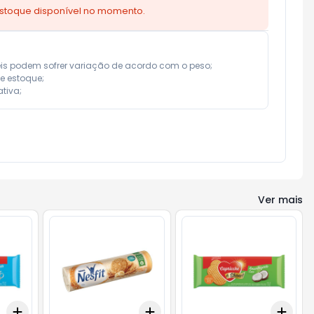
estoque disponível no momento.
eis podem sofrer variação de acordo com o peso;

e estoque;

tiva;
Ver mais
Add
Add
Add
+
3
+
5
+
10
+
3
+
5
+
10
+
3