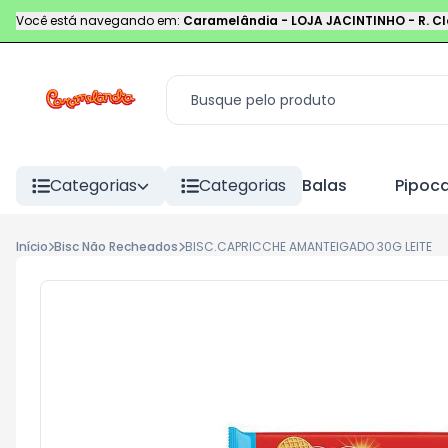
Você está navegando em:
Caramelândia - LOJA JACINTINHO
-
R. C
Categorias
Categorias
Balas
Pipoc
Início
Bisc Não Recheados
BISC.CAPRICCHE AMANTEIGADO 30G LEITE