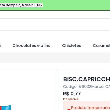
leto Campelo
,
Maceió
-
AL
a
Chocolates e afins
Chicletes
Carame
BISC.CAPRICCH
Código: #
11032
Marca:
C
R$ 0,77
Indisponível
Produto temporaria