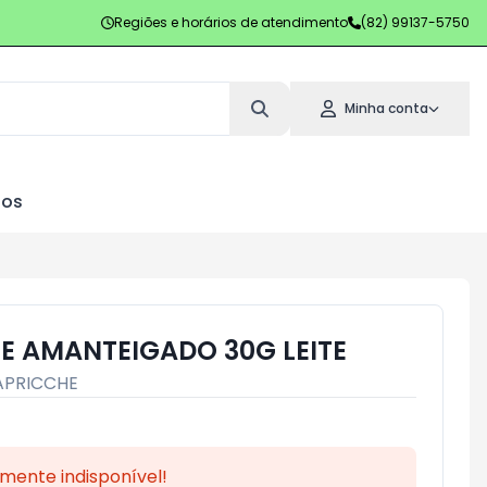
Regiões e horários de atendimento
(82) 99137-5750
Minha conta
los
E AMANTEIGADO 30G LEITE
APRICCHE
mente indisponível!