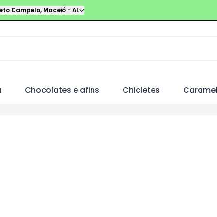
leto Campelo
,
Maceió
-
AL
a
Chocolates e afins
Chicletes
Carame