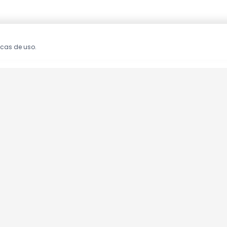
icas de uso.
oções!
clusivas.