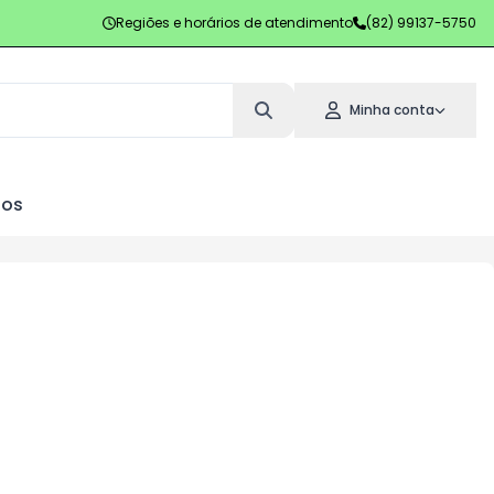
Regiões e horários de atendimento
(82) 99137-5750
Minha conta
los