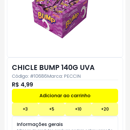
CHICLE BUMP 140G UVA
Código: #
10686
Marca:
PECCIN
R$ 4,99
Adicionar ao carrinho
Subtotal:
R$ 0
+
3
+
5
+
10
+
20
Informações gerais