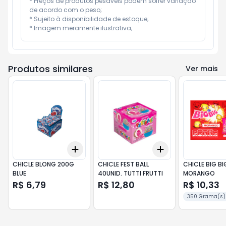
* Preços de produtos pesáveis podem sofrer variação 
de acordo com o peso;

* Sujeito à disponibilidade de estoque;

* Imagem meramente ilustrativa;
Produtos similares
Ver mais
Add
Add
+
3
+
5
+
10
+
3
+
5
+
10
CHICLE BLONG 200G
CHICLE FEST BALL
CHICLE BIG BI
BLUE
40UNID. TUTTI FRUTTI
MORANGO
R$ 6,79
R$ 12,80
R$ 10,33
350 Grama(s)