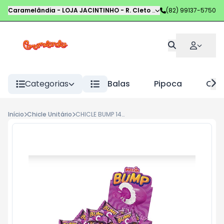
Caramelândia - LOJA JACINTINHO
-
R. Cleto Campelo
(82) 99137-5750
,
Maceió
-
AL
Categorias
Balas
Pipoca
Choc
Início
Chicle Unitário
CHICLE BUMP 140G UVA