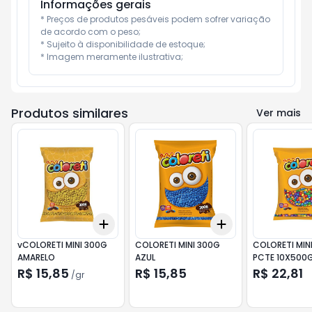
Informações gerais
* Preços de produtos pesáveis podem sofrer variação 
de acordo com o peso;

* Sujeito à disponibilidade de estoque;

* Imagem meramente ilustrativa;
Produtos similares
Ver mais
Add
Add
+
3
gr
+
5
gr
+
3
+
5
+
10
vCOLORETI MINI 300G
COLORETI MINI 300G
COLORETI MIN
AMARELO
AZUL
PCTE 10X500
R$ 15,85
R$ 15,85
R$ 22,81
/
gr