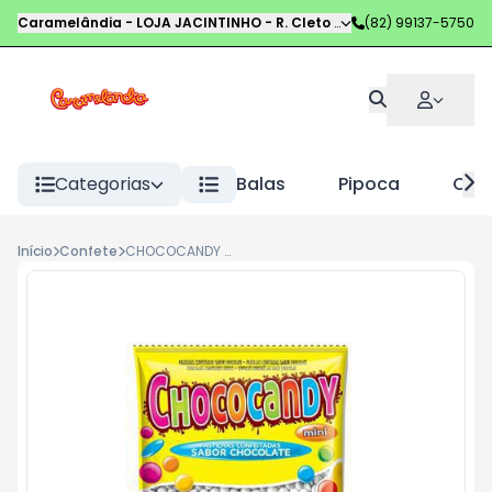
Caramelândia - LOJA JACINTINHO
-
R. Cleto Campelo
(82) 99137-5750
,
Maceió
-
AL
Categorias
Balas
Pipoca
Choc
Início
Confete
CHOCOCANDY PASTILHA 350G BRANCO