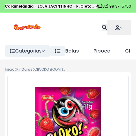
Caramelândia - LOJA JACINTINHO
-
R. Cleto Campelo
(82) 99137-5750
,
Maceió
-
AL
Categorias
Balas
Pipoca
Choc
Início
Pir Duros
DIPLOKO BOOM 11G MORANGO