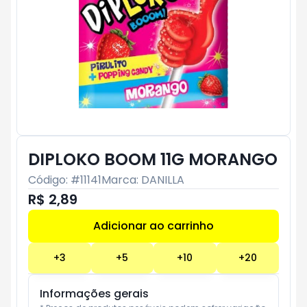
DIPLOKO BOOM 11G MORANGO
Código: #
11141
Marca:
DANILLA
R$ 2,89
Adicionar ao carrinho
Subtotal:
R$ 0
+
3
+
5
+
10
+
20
Informações gerais