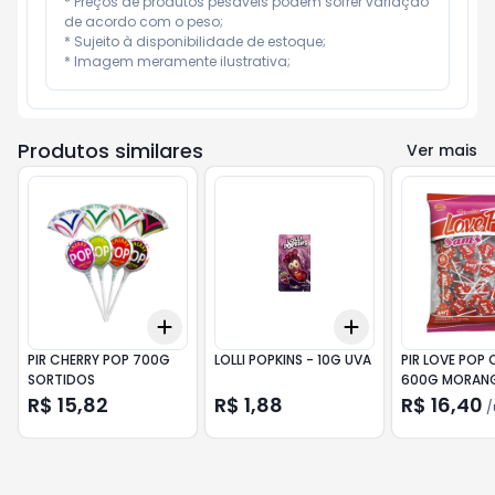
* Preços de produtos pesáveis podem sofrer variação 
de acordo com o peso;

* Sujeito à disponibilidade de estoque;

* Imagem meramente ilustrativa;
Produtos similares
Ver mais
Add
Add
+
3
+
5
+
10
+
3
+
5
+
10
PIR CHERRY POP 700G
LOLLI POPKINS - 10G UVA
PIR LOVE POP
SORTIDOS
600G MORAN
R$ 15,82
R$ 1,88
R$ 16,40
/