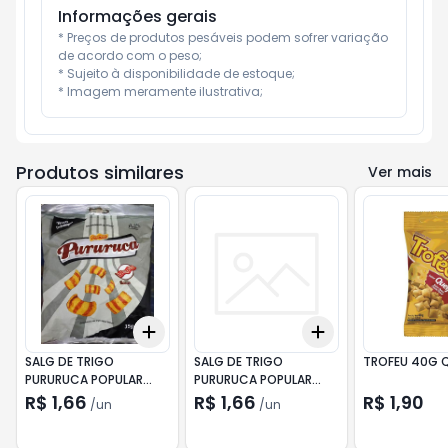
Informações gerais
* Preços de produtos pesáveis podem sofrer variação 
de acordo com o peso;

* Sujeito à disponibilidade de estoque;

* Imagem meramente ilustrativa;
Produtos similares
Ver mais
Add
Add
+
3
+
5
+
10
+
3
+
5
+
10
SALG DE TRIGO
SALG DE TRIGO
TROFEU 40G 
PURURUCA POPULAR
PURURUCA POPULAR
35G CHURRASCO
35G CEBOL
R$ 1,66
R$ 1,66
R$ 1,90
/
un
/
un