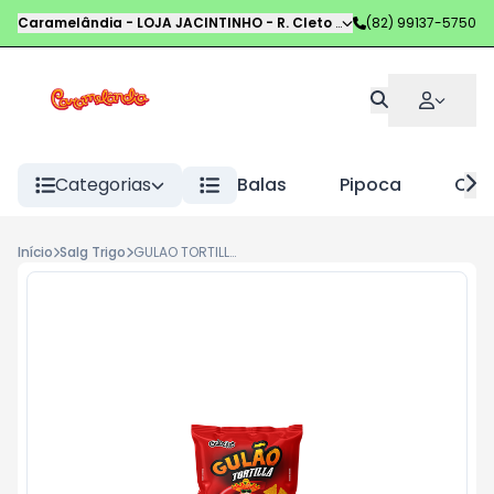
Caramelândia - LOJA JACINTINHO
-
R. Cleto Campelo
(82) 99137-5750
,
Maceió
-
AL
Categorias
Balas
Pipoca
Choc
Início
Salg Trigo
GULAO TORTILLA QUEIJO NACHO 18G