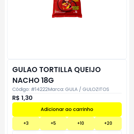
GULAO TORTILLA QUEIJO
NACHO 18G
Código: #
14222
Marca:
GULA / GULOZITOS
R$ 1,30
Adicionar ao carrinho
Subtotal:
R$ 0
+
3
+
5
+
10
+
20