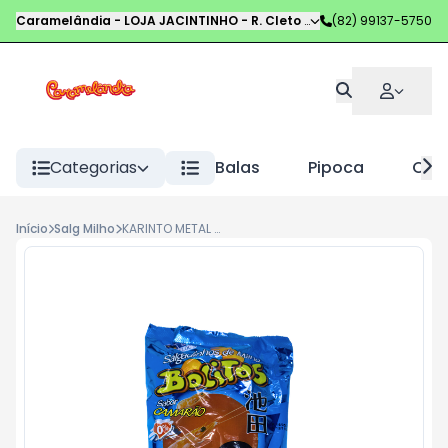
Caramelândia - LOJA JACINTINHO
-
R. Cleto Campelo
(82) 99137-5750
,
Maceió
-
AL
Categorias
Balas
Pipoca
Choc
Início
Salg Milho
KARINTO METAL 28G CAMARÃO PCT C 10 UND