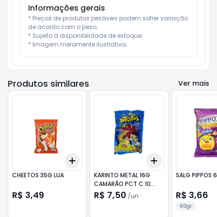
Informações gerais
* Preços de produtos pesáveis podem sofrer variação 
de acordo com o peso;

* Sujeito à disponibilidade de estoque;

* Imagem meramente ilustrativa;
Produtos similares
Ver mais
Add
Add
+
3
+
5
+
10
+
3
+
5
+
10
CHEETOS 35G LUA
KARINTO METAL 16G
SALG PIPPOS 
CAMARÃO PCT C 10
UND
R$ 3,49
R$ 7,50
R$ 3,66
/
un
60gr