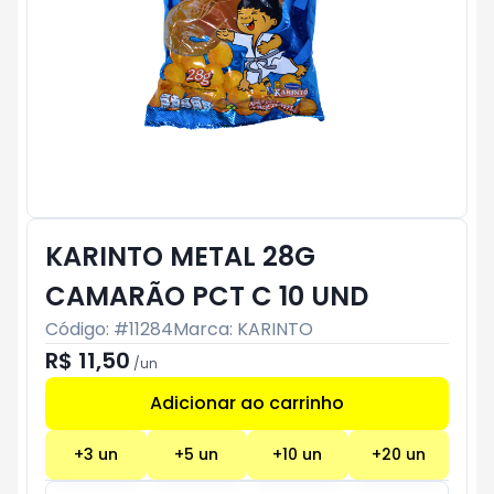
KARINTO METAL 28G
CAMARÃO PCT C 10 UND
Código: #
11284
Marca:
KARINTO
R$ 11,50
/
un
Adicionar ao carrinho
Subtotal:
R$ 0
+
3
un
+
5
un
+
10
un
+
20
un