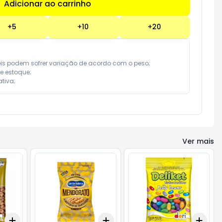
Adicionar ao carrinho
Subtotal:
R$ 0,00
+
5
+
10
+
20
eis podem sofrer variação de acordo com o peso;

e estoque;

tiva;
Ver mais
Add
Add
Add
+
3
+
5
+
10
+
3
+
5
+
10
+
3