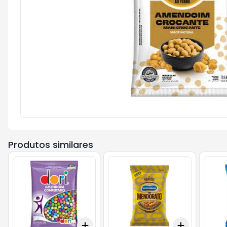
Produtos similares
Add
Add
+
3
+
5
+
10
+
3
+
5
+