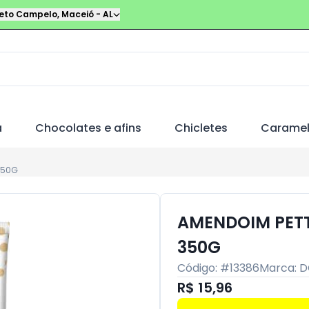
leto Campelo
,
Maceió
-
AL
a
Chocolates e afins
Chicletes
Carame
350G
AMENDOIM PETT
350G
Código: #
13386
Marca:
D
R$ 15,96