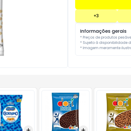
+
3
Informações gerais
* Preços de produtos pesáv
* Sujeito à disponibilidade d
* Imagem meramente ilustra
Add
Add
10
+
3
+
5
+
10
+
3
+
5
+
10