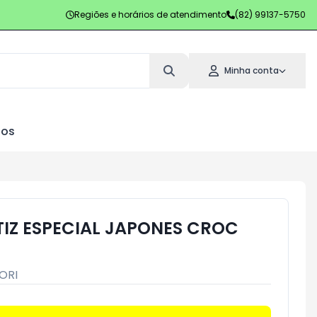
Regiões e horários de atendimento
(82) 99137-5750
Minha conta
los
IZ ESPECIAL JAPONES CROC
ORI