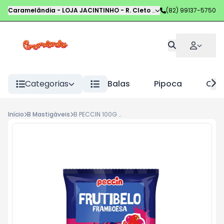
Caramelândia - LOJA JACINTINHO
-
R. Cleto Campelo
(82) 99137-5750
,
Maceió
-
AL
Categorias
Balas
Pipoca
Choc
Início
B Mastigáveis
B PECCIN 100G FRUTIBELO FRAMBOESA