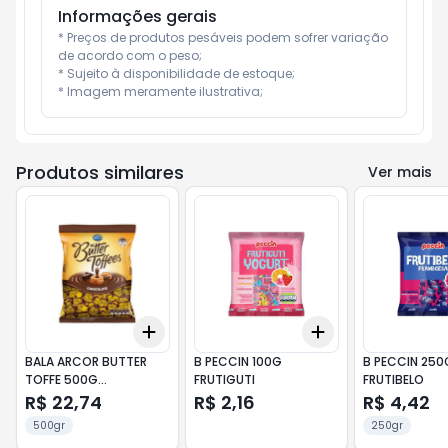
Informações gerais
* Preços de produtos pesáveis podem sofrer variação 
de acordo com o peso;

* Sujeito à disponibilidade de estoque;

* Imagem meramente ilustrativa;
Produtos similares
Ver mais
Add
Add
+
3
+
5
+
10
+
3
+
5
+
10
BALA ARCOR BUTTER
B PECCIN 100G
B PECCIN 250
TOFFE 500G
FRUTIGUTI
FRUTIBELO
CHOCOLATE
R$ 22,74
R$ 2,16
R$ 4,42
500gr
250gr