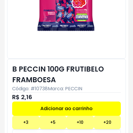
B PECCIN 100G FRUTIBELO
FRAMBOESA
Código: #
10738
Marca:
PECCIN
R$ 2,16
Adicionar ao carrinho
Subtotal:
R$ 0
+
3
+
5
+
10
+
20