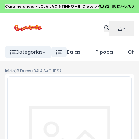
Caramelândia - LOJA JACINTINHO
-
R. Cleto Campelo
(82) 99137-5750
,
Maceió
-
AL
Categorias
Balas
Pipoca
Choc
Início
B Duras
BALA SACHE SANTA FÉ 500G MEL COM GENGIBR