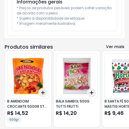
Informações gerais
* Preços de produtos pesáveis podem sofrer variação 
de acordo com o peso;

* Sujeito à disponibilidade de estoque;

* Imagem meramente ilustrativa;
Produtos similares
Ver mais
Add
Add
+
3
+
5
+
10
+
3
+
5
+
10
B AMENDOIM
BALA SAMBOL 500G
B SANTA FÉ 5
CROCANTE 500GR STA
TUTTI FRUTTI
MASTIG HORT
FE
R$ 14,52
R$ 14,20
R$ 9,46
600gr