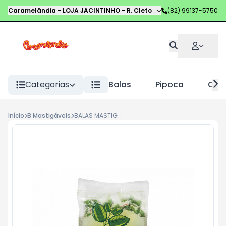
Caramelândia - LOJA JACINTINHO
-
R. Cleto Campelo
(82) 99137-5750
,
Maceió
-
AL
Categorias
Balas
Pipoca
Choc
Início
B Mastigáveis
BALAS MASTIG PINDORAMA 300G HORTELÃ