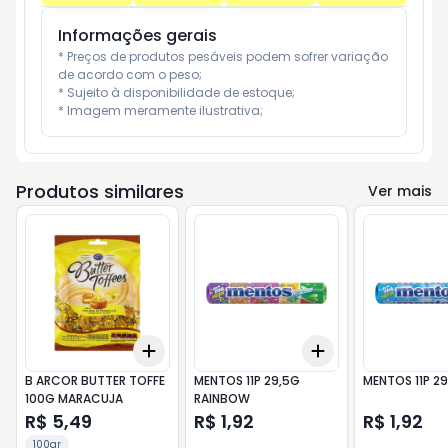
Informações gerais
* Preços de produtos pesáveis podem sofrer variação 
de acordo com o peso;

* Sujeito à disponibilidade de estoque;

* Imagem meramente ilustrativa;
Produtos similares
Ver mais
Add
Add
+
3
+
5
+
10
+
3
+
5
+
10
B ARCOR BUTTER TOFFE
MENTOS 11P 29,5G
MENTOS 11P 2
100G MARACUJA
RAINBOW
R$ 5,49
R$ 1,92
R$ 1,92
100gr