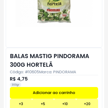
BALAS MASTIG PINDORAMA
300G HORTELÃ
Código: #
10605
Marca:
PINDORAMA
R$ 4,75
300gr
Adicionar ao carrinho
Subtotal:
R$ 0
+
3
+
5
+
10
+
20