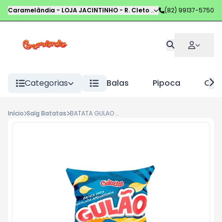
Caramelândia - LOJA JACINTINHO
-
R. Cleto Campelo
(82) 99137-5750
,
Maceió
-
AL
Categorias
Balas
Pipoca
Choc
Início
Salg Batatas
BATATA GULAO 30G CHURRASCO