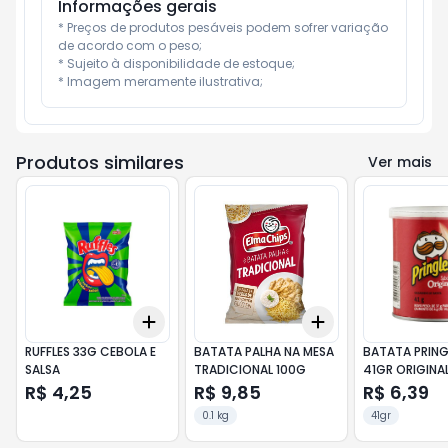
Informações gerais
* Preços de produtos pesáveis podem sofrer variação 
de acordo com o peso;

* Sujeito à disponibilidade de estoque;

* Imagem meramente ilustrativa;
Produtos similares
Ver mais
Add
Add
+
3
+
5
+
10
+
3
+
5
+
10
RUFFLES 33G CEBOLA E
BATATA PALHA NA MESA
BATATA PRING
SALSA
TRADICIONAL 100G
41GR ORIGINA
R$ 4,25
R$ 9,85
R$ 6,39
0.1 kg
41gr