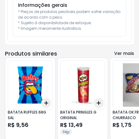
Informações gerais
* Preços de produtos pesáveis podem sofrer variação 
de acordo com o peso;

* Sujeito à disponibilidade de estoque;

* Imagem meramente ilustrativa;
Produtos similares
Ver mais
Add
Add
+
3
+
5
+
10
+
3
+
5
+
10
BATATA RUFFLES 68G
BATATA PRINGLES G
BATATA OK FR
SAL
ORIGINAL
CHURRASCO
R$ 9,56
R$ 13,49
R$ 1,75
114gr