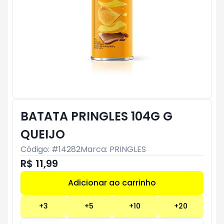
BATATA PRINGLES 104G G
QUEIJO
Código: #
14282
Marca:
PRINGLES
R$ 11,99
Adicionar ao carrinho
Subtotal:
R$ 0
+
3
+
5
+
10
+
20