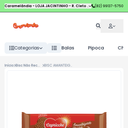
Caramelândia - LOJA JACINTINHO
-
R. Cleto Campelo
(82) 99137-5750
,
Maceió
-
AL
Categorias
Balas
Pipoca
Choc
Início
Bisc Não Recheados
BISC AMANTEIGADO CAPRICCHE 24G CHOCOLATE