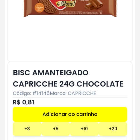
BISC AMANTEIGADO
CAPRICCHE 24G CHOCOLATE
Código: #
14146
Marca:
CAPRICCHE
R$ 0,81
Adicionar ao carrinho
Subtotal:
R$ 0
+
3
+
5
+
10
+
20