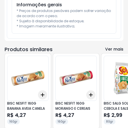
Informações gerais
* Preços de produtos pesáveis podem sofrer variação 
de acordo com o peso;

* Sujeito à disponibilidade de estoque;

* Imagem meramente ilustrativa;
Produtos similares
Ver mais
Add
Add
+
3
+
5
+
10
+
3
+
5
+
10
BISC NESFIT 160G
BISC NESFIT 160G
BISC SALG SOL
BANANA AVEIA CANELA
MORANGO E CEREAIS
CEBOLA E SAL
R$ 4,27
R$ 4,27
R$ 2,99
160gr
160gr
80gr