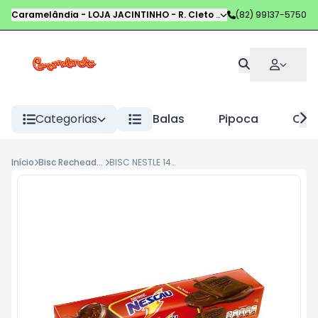
Caramelândia - LOJA JACINTINHO
-
R. Cleto Campelo
(82) 99137-5750
,
Maceió
-
AL
Categorias
Balas
Pipoca
Choc
Início
Bisc Recheados
BISC NESTLE 140G NESCAU