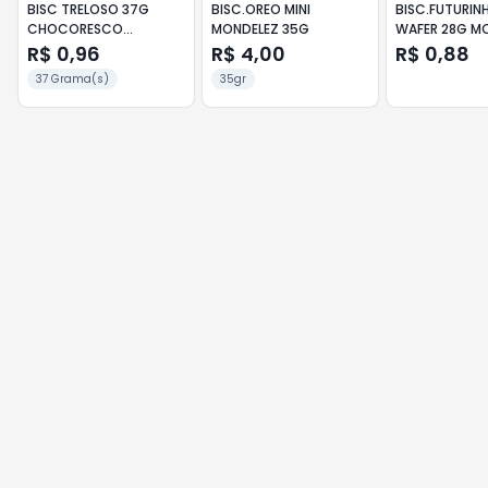
BISC TRELOSO 37G
BISC.OREO MINI
BISC.FUTURIN
CHOCORESCO
MONDELEZ 35G
WAFER 28G 
BAUNILHA
R$ 0,96
R$ 4,00
R$ 0,88
37 Grama(s)
35gr