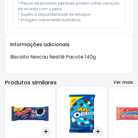
* Preços de produtos pesáveis podem sofrer variação 
de acordo com o peso;

* Sujeito à disponibilidade de estoque;

* Imagem meramente ilustrativa;
Informações adicionais
Biscoito Nescau Nestlé Pacote 140g
Produtos similares
Ver mais
Add
Add
+
3
+
5
+
10
+
3
+
5
+
10