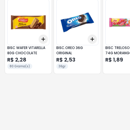
Add
Add
+
3
+
5
+
10
+
3
+
5
+
10
BISC WAFER VITARELLA
BISC.OREO 36G
BISC TRELOSO
80G CHOCOLATE
ORIGINAL
74G MORANG
R$ 2,28
R$ 2,53
R$ 1,89
80 Grama(s)
36gr