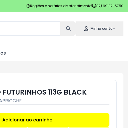
Regiões e horários de atendimento
(82) 99137-5750
Minha conta
los
 FUTURINHOS 113G BLACK
APRICCHE
Adicionar ao carrinho
Subtotal:
R$ 0,00