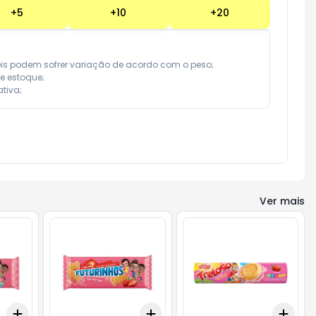
+
5
+
10
+
20
eis podem sofrer variação de acordo com o peso;

e estoque;

tiva;
Ver mais
Add
Add
Add
+
3
+
5
+
10
+
3
+
5
+
10
+
3