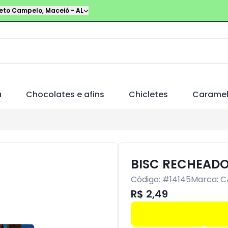
leto Campelo
,
Maceió
-
AL
a
Chocolates e afins
Chicletes
Carame
BISC RECHEADO
Código: #
14145
Marca:
C
R$ 2,49