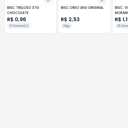
BISC TRELOSO 37G
BISC.OREO 36G ORIGINAL
BISC. V
CHOCOLATE
MORAN
R$ 0,96
R$ 2,53
R$ 1,
37 Grama(s)
36gr
35 Gra