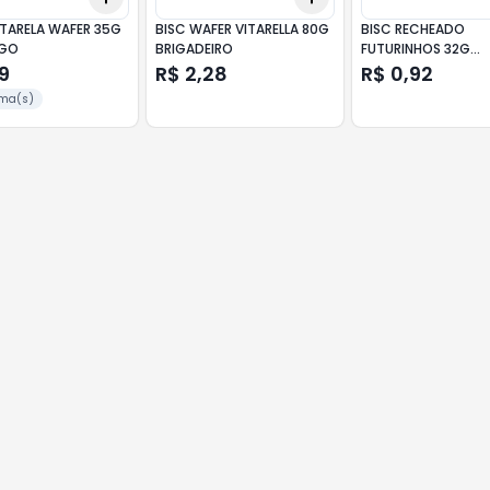
ITARELA WAFER 35G
BISC WAFER VITARELLA 80G
BISC RECHEADO
GO
BRIGADEIRO
FUTURINHOS 32G
MORANGO
19
R$ 2,28
R$ 0,92
ma(s)