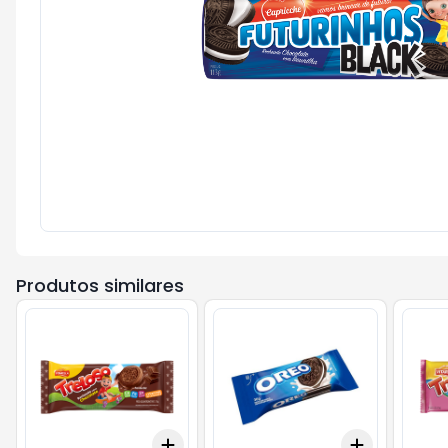
Produtos similares
Add
Add
+
3
+
5
+
10
+
3
+
5
+