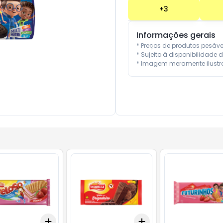
+
3
Informações gerais
* Preços de produtos pesáv
* Sujeito à disponibilidade d
* Imagem meramente ilustra
Add
Add
10
+
3
+
5
+
10
+
3
+
5
+
10