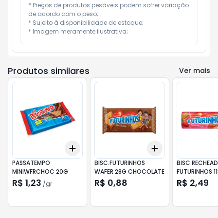
* Preços de produtos pesáveis podem sofrer variação 
de acordo com o peso;

* Sujeito à disponibilidade de estoque;

* Imagem meramente ilustrativa;
Produtos similares
Ver mais
Add
Add
+
3
gr
+
5
gr
+
3
+
5
+
10
PASSATEMPO
BISC.FUTURINHOS
BISC RECHEA
MINIWFRCHOC 20G
WAFER 28G CHOCOLATE
FUTURINHOS 1
MORANGO
R$ 1,23
R$ 0,88
R$ 2,49
/
gr