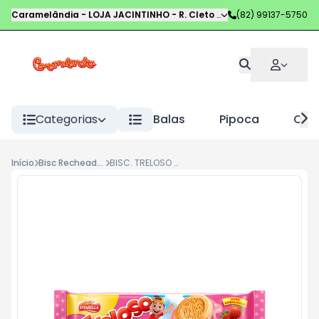
Caramelândia - LOJA JACINTINHO
-
R. Cleto Campelo
(82) 99137-5750
,
Maceió
-
AL
Categorias
Balas
Pipoca
Choc
Início
Bisc Recheados
BISC. TRELOSO 80G MORANGO