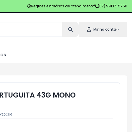
Regiões e horários de atendimento
(82) 99137-5750
Minha conta
los
ORTUGUITA 43G MONO
RCOR