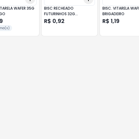
ITARELA WAFER 35G
BISC RECHEADO
BISC. VITARELA WAF
GO
FUTURINHOS 32G
BRIGADEIRO
MORANGO
19
R$ 0,92
R$ 1,19
ma(s)