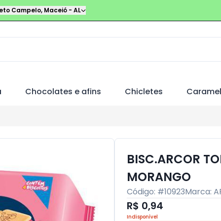
leto Campelo
,
Maceió
-
AL
a
Chocolates e afins
Chicletes
Carame
BISC.ARCOR T
MORANGO
Código: #
10923
Marca:
A
R$ 0,94
Indisponível