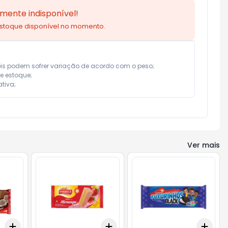
mente indisponível!
estoque disponível no momento.
eis podem sofrer variação de acordo com o peso;

e estoque;

tiva;
Ver mais
Add
Add
Add
+
3
+
5
+
10
+
3
+
5
+
10
+
3