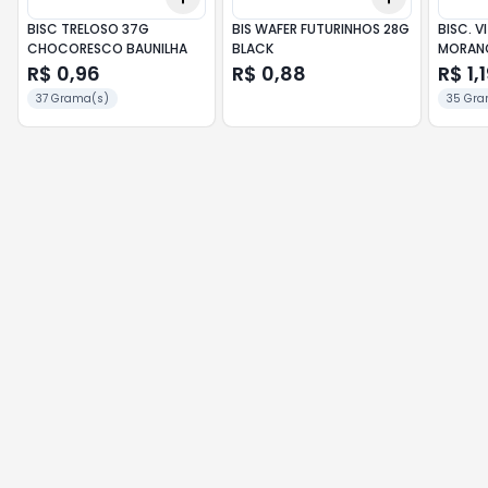
BISC TRELOSO 37G
BIS WAFER FUTURINHOS 28G
BISC. V
CHOCORESCO BAUNILHA
BLACK
MORAN
R$ 0,96
R$ 0,88
R$ 1,
37 Grama(s)
35 Gra