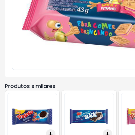
Produtos similares
Add
Add
+
3
+
5
+
10
+
3
+
5
+