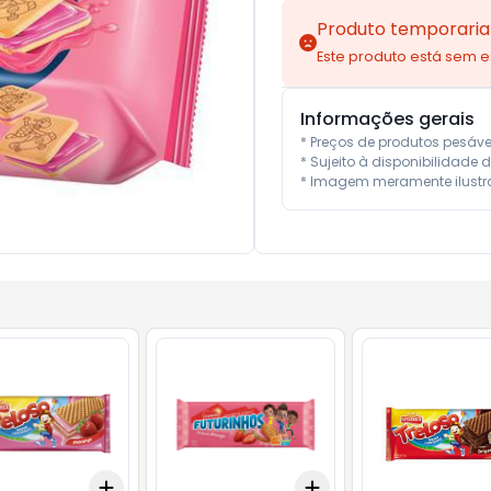
Produto temporaria
Este produto está sem 
Informações gerais
* Preços de produtos pesáv
* Sujeito à disponibilidade d
* Imagem meramente ilustra
Add
Add
10
+
3
+
5
+
10
+
3
+
5
+
10