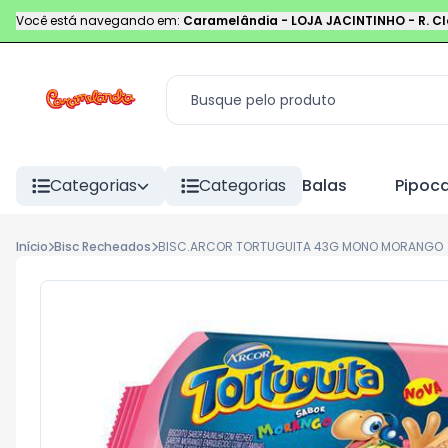
Você está navegando em:
Caramelândia - LOJA JACINTINHO
-
R. C
Categorias
Categorias
Balas
Pipoc
Início
Bisc Recheados
BISC.ARCOR TORTUGUITA 43G MONO MORANGO