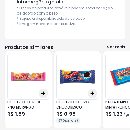
Informações gerais
* Preços de produtos pesáveis podem sofrer variação 
de acordo com o peso;

* Sujeito à disponibilidade de estoque;

* Imagem meramente ilustrativa;
Produtos similares
Ver mais
Add
Add
+
3
+
5
+
10
+
3
+
5
+
10
BISC TRELOSO RECH
BISC TRELOSO 37G
PASSATEMPO
74G MORANGO
CHOCORESCO
MINIWFRCHOC
BAUNILHA
R$ 1,89
R$ 0,96
R$ 1,23
/
gr
37 Grama(s)