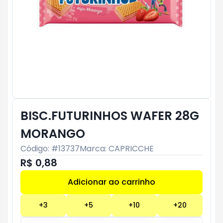
BISC.FUTURINHOS WAFER 28G
MORANGO
Código: #
13737
Marca:
CAPRICCHE
R$ 0,88
Adicionar ao carrinho
Subtotal:
R$ 0
+
3
+
5
+
10
+
20