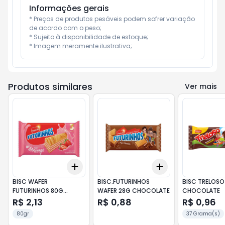
Informações gerais
* Preços de produtos pesáveis podem sofrer variação 
de acordo com o peso;

* Sujeito à disponibilidade de estoque;

* Imagem meramente ilustrativa;
Produtos similares
Ver mais
Add
Add
+
3
+
5
+
10
+
3
+
5
+
10
BISC WAFER
BISC.FUTURINHOS
BISC TRELOSO
FUTURINHOS 80G
WAFER 28G CHOCOLATE
CHOCOLATE
MORANGO
R$ 2,13
R$ 0,88
R$ 0,96
80gr
37 Grama(s)