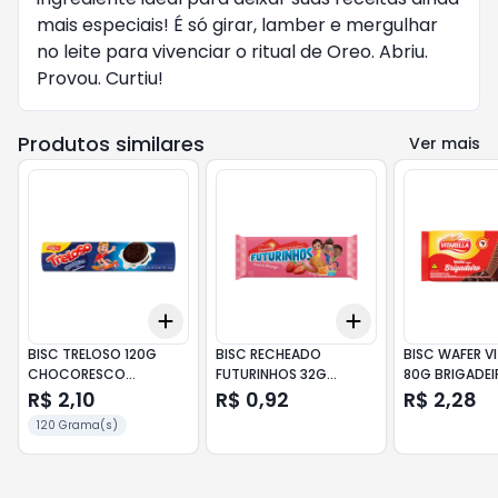
mais especiais! É só girar, lamber e mergulhar
no leite para vivenciar o ritual de Oreo. Abriu.
Provou. Curtiu!
Produtos similares
Ver mais
Add
Add
+
3
+
5
+
10
+
3
+
5
+
10
BISC TRELOSO 120G
BISC RECHEADO
BISC WAFER VI
CHOCORESCO
FUTURINHOS 32G
80G BRIGADEI
BAUNILHA
MORANGO
R$ 2,10
R$ 0,92
R$ 2,28
120 Grama(s)