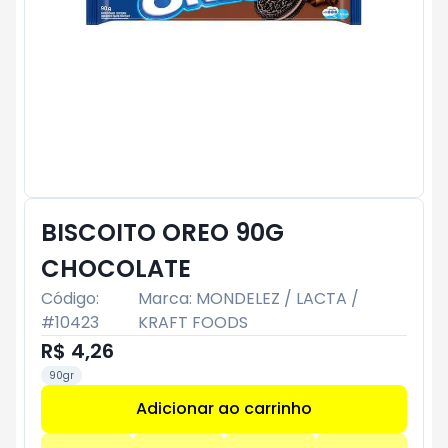
BISCOITO OREO 90G
CHOCOLATE
Código:
Marca:
MONDELEZ / LACTA /
#
10423
KRAFT FOODS
R$ 4,26
90gr
Adicionar ao carrinho
Subtotal:
R$ 0