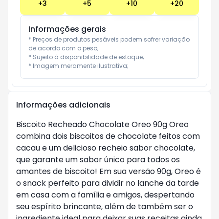
+
3
+
5
+
10
+
20
Informações gerais
* Preços de produtos pesáveis podem sofrer variação 
de acordo com o peso;

* Sujeito à disponibilidade de estoque;

* Imagem meramente ilustrativa;
Informações adicionais
Biscoito Recheado Chocolate Oreo 90g Oreo
combina dois biscoitos de chocolate feitos com
cacau e um delicioso recheio sabor chocolate,
que garante um sabor único para todos os
amantes de biscoito! Em sua versão 90g, Oreo é
o snack perfeito para dividir no lanche da tarde
em casa com a família e amigos, despertando
seu espírito brincante, além de também ser o
ingrediente ideal para deixar suas receitas ainda