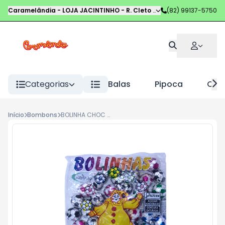
Caramelândia - LOJA JACINTINHO
-
R. Cleto Campelo
(82) 99137-5750
,
Maceió
-
AL
Categorias
Balas
Pipoca
Choc
Início
Bombons
BOLINHA CHOC MARISBEL PCT 50UNID