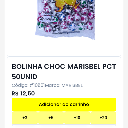
BOLINHA CHOC MARISBEL PCT
50UNID
Código: #
10801
Marca:
MARISBEL
R$ 12,50
Adicionar ao carrinho
Subtotal:
R$ 0
+
3
+
5
+
10
+
20