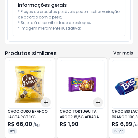
Informações gerais
* Preços de produtos pesáveis podem sofrer variação 
de acordo com o peso;

* Sujeito à disponibilidade de estoque;

* Imagem meramente ilustrativa;
Produtos similares
Ver mais
Add
Add
+
3
kg
+
5
kg
+
3
+
5
+
10
CHOC.OURO BRANCO
CHOC TORTUGUITA
CHOC BIS LA
LACTA PCT 1KG
ARCOR 15,5G AERADA
BRANCO 100,
R$ 66,00
R$ 1,90
R$ 6,99
/
kg
/
u
1kg
126gr