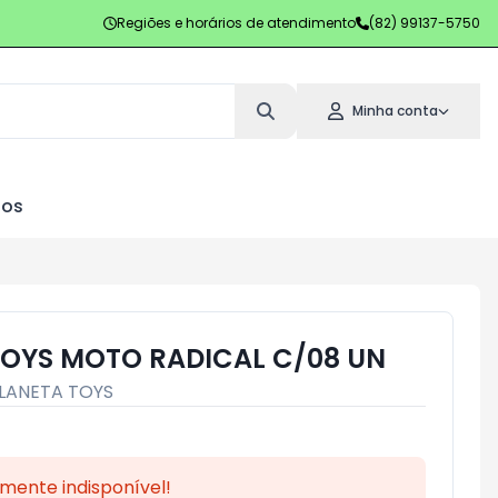
Regiões e horários de atendimento
(82) 99137-5750
Minha conta
los
TOYS MOTO RADICAL C/08 UN
LANETA TOYS
mente indisponível!