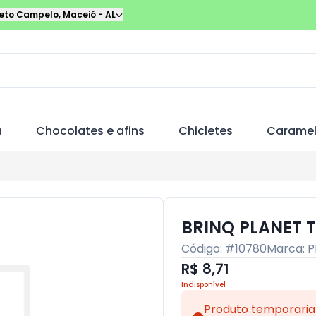
leto Campelo
,
Maceió
-
AL
a
Chocolates e afins
Chicletes
Carame
BRINQ PLANET 
Código: #
10780
Marca:
P
R$ 8,71
Indisponível
Produto temporaria