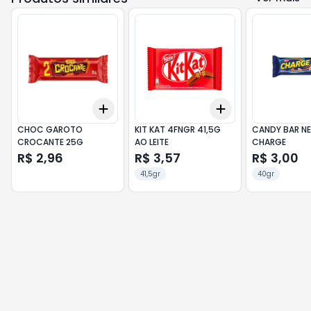
Add
Add
+
3
+
5
+
10
+
3
+
5
+
10
CHOC GAROTO
KIT KAT 4FNGR 41,5G
CANDY BAR NE
CROCANTE 25G
AO LEITE
CHARGE
R$ 2,96
R$ 3,57
R$ 3,00
41,5gr
40gr