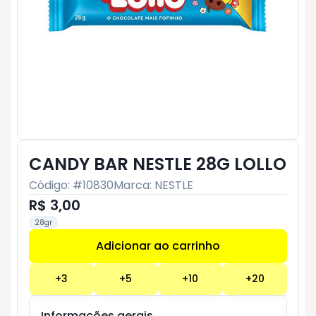
CANDY BAR NESTLE 28G LOLLO
Código: #
10830
Marca:
NESTLE
R$ 3,00
28gr
Adicionar ao carrinho
Subtotal:
R$ 0
+
3
+
5
+
10
+
20
Informações gerais