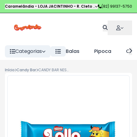
Caramelândia - LOJA JACINTINHO
-
R. Cleto Campelo
(82) 99137-5750
,
Maceió
-
AL
Categorias
Balas
Pipoca
Choc
Início
Candy Bar
CANDY BAR NESTLE 28G LOLLO