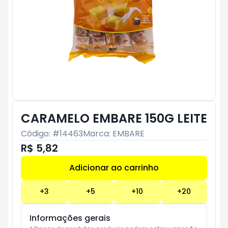
CARAMELO EMBARE 150G LEITE
Código: #
14463
Marca:
EMBARE
R$ 5,82
Adicionar ao carrinho
Subtotal:
R$ 0
+
3
+
5
+
10
+
20
Informações gerais