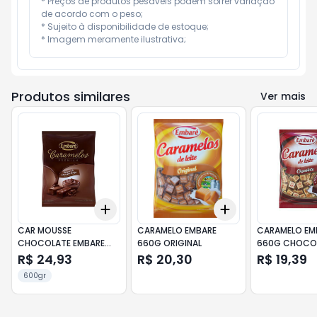
* Preços de produtos pesáveis podem sofrer variação 
de acordo com o peso;

* Sujeito à disponibilidade de estoque;

* Imagem meramente ilustrativa;
Produtos similares
Ver mais
Add
Add
+
3
+
5
+
10
+
3
+
5
+
10
CAR MOUSSE
CARAMELO EMBARE
CARAMELO EM
CHOCOLATE EMBARE
660G ORIGINAL
660G CHOCO
600G
R$ 24,93
R$ 20,30
R$ 19,39
600gr