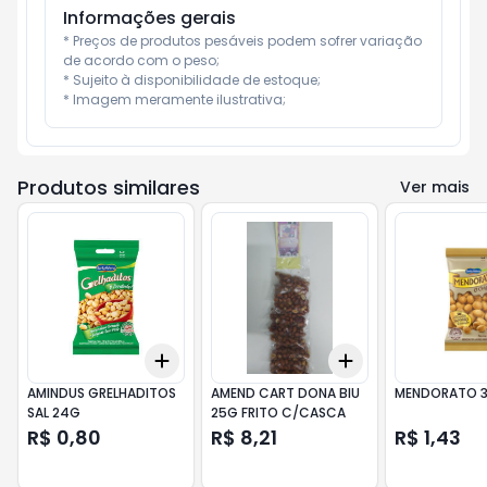
Informações gerais
* Preços de produtos pesáveis podem sofrer variação 
de acordo com o peso;

* Sujeito à disponibilidade de estoque;

* Imagem meramente ilustrativa;
Produtos similares
Ver mais
Add
Add
+
3
+
5
+
10
+
3
+
5
+
10
AMINDUS GRELHADITOS
AMEND CART DONA BIU
MENDORATO 
SAL 24G
25G FRITO C/CASCA
R$ 0,80
R$ 8,21
R$ 1,43