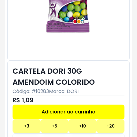
CARTELA DORI 30G
AMENDOIM COLORIDO
Código: #
10283
Marca:
DORI
R$ 1,09
Adicionar ao carrinho
Subtotal:
R$ 0
+
3
+
5
+
10
+
20