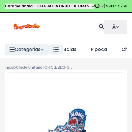
Caramelândia - LOJA JACINTINHO
-
R. Cleto Campelo
(82) 99137-5750
,
Maceió
-
AL
Categorias
Balas
Pipoca
Choc
Início
Chicle Unitário
CHICLE BLONG 200G BLUE