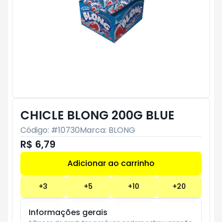
CHICLE BLONG 200G BLUE
Código: #
10730
Marca:
BLONG
R$ 6,79
Adicionar ao carrinho
Subtotal:
R$ 0
+
3
+
5
+
10
+
20
Informações gerais