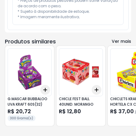
* Preços de produtos pesáveis podem sofrer variação 
de acordo com o peso;

* Sujeito à disponibilidade de estoque;

* Imagem meramente ilustrativa;
Produtos similares
Ver mais
Add
Add
+
3
+
5
+
10
+
3
+
5
+
10
G.MASCAR BUBBALOO
CHICLE FEST BALL
CHICLETS KRA
UVA KRAFT 60S(32)
40UNID. MORANGO
HORTELA CX C
R$ 20,72
R$ 12,80
R$ 37,00
300 Grama(s)