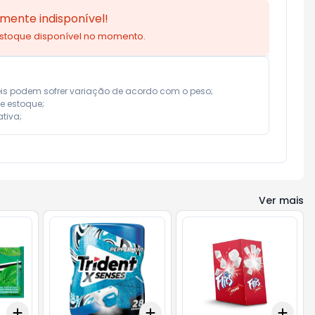
mente indisponível!
estoque disponível no momento.
eis podem sofrer variação de acordo com o peso;

e estoque;

tiva;
Ver mais
Add
Add
Add
+
3
+
5
+
10
+
3
+
5
+
10
+
3
c