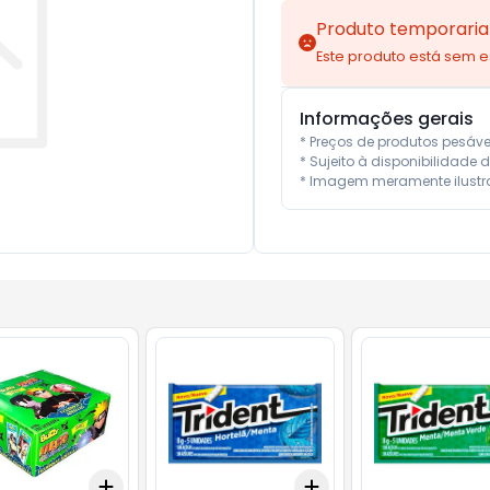
Produto temporaria
Este produto está sem 
Informações gerais
* Preços de produtos pesáv
* Sujeito à disponibilidade d
* Imagem meramente ilustra
Add
Add
10
+
3
+
5
+
10
+
3
+
5
+
10