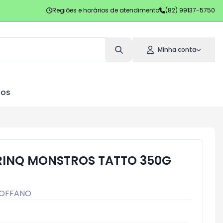
Regiões e horários de atendimento
(82) 99137-5750
Minha conta
los
RINQ MONSTROS TATTO 350G
OFFANO