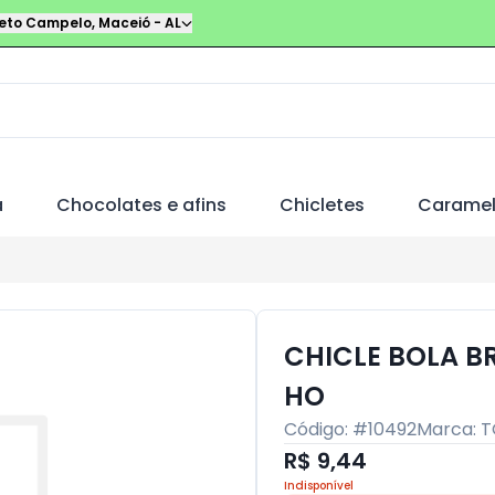
leto Campelo
,
Maceió
-
AL
a
Chocolates e afins
Chicletes
Carame
CHICLE BOLA B
HO
Código: #
10492
Marca:
T
R$ 9,44
Indisponível