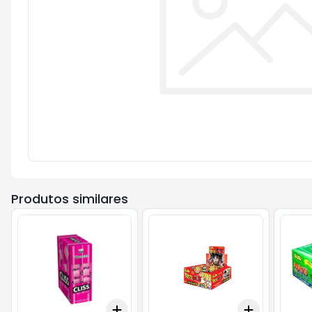
Produtos similares
Add
Add
+
3
cx
+
5
cx
+
3
+
5
+