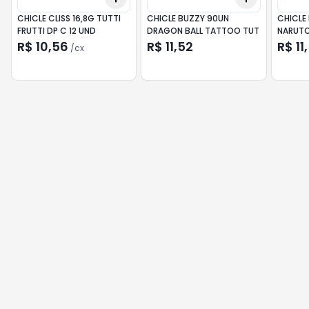
CHICLE CLISS 16,8G TUTTI
CHICLE BUZZY 90UN
CHICLE
FRUTTI DP C 12 UND
DRAGON BALL TATTOO TUT
NARUTO
R$ 10,56
R$ 11,52
R$ 11
/
cx