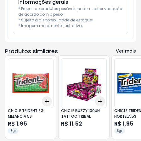
Informações gerais
* Preços de produtos pesáveis podem sofrer variação 
de acordo com o peso;

* Sujeito à disponibilidade de estoque;

* Imagem meramente ilustrativa;
Produtos similares
Ver mais
Add
Add
+
3
+
5
+
10
+
3
+
5
+
10
CHICLE TRIDENT 8G
CHICLE BUZZY 100UN
CHICLE TRIDE
MELANCIA 5S
TATTOO TRIBAL
HORTELA 5S
MORANGO
R$ 1,95
R$ 11,52
R$ 1,95
8gr
8gr