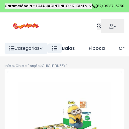
Caramelândia - LOJA JACINTINHO
-
R. Cleto Campelo
(82) 99137-5750
,
Maceió
-
AL
Categorias
Balas
Pipoca
Choc
Início
Chicle Porção
CHICLE BUZZY 100UN MINIONS HORTELA