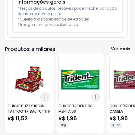
Informações gerais
* Preços de produtos pesáveis podem sofrer variação 
de acordo com o peso;

* Sujeito à disponibilidade de estoque;

* Imagem meramente ilustrativa;
Produtos similares
Ver mais
Add
Add
+
3
+
5
+
10
+
3
+
5
+
10
CHICLE BUZZY 100UN
CHICLE TRIDENT 8G
CHICLE TRIDE
TATTOO TRIBAL TUTTI F
MENTA 5S
CANELA
R$ 11,52
R$ 1,95
R$ 1,95
8gr
8,5gr