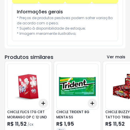
Informações gerais
* Preços de produtos pesáveis podem sofrer variação 
de acordo com o peso;

* Sujeito à disponibilidade de estoque;

* Imagem meramente ilustrativa;
Produtos similares
Ver mais
Add
Add
+
3
cx
+
5
cx
+
3
+
5
+
10
CHICLE FLICS 17G CRT
CHICLE TRIDENT 8G
CHICLE BUZZY
MORANGO DP C 12 UND
MENTA 5S
TATTOO TRIBA
R$ 11,52
R$ 1,95
R$ 11,52
/
cx