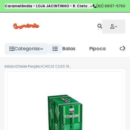
Caramelândia - LOJA JACINTINHO
-
R. Cleto Campelo
(82) 99137-5750
,
Maceió
-
AL
Categorias
Balas
Pipoca
Choc
Início
Chicle Porção
CHICLE CLISS 16,8G MENTA DP C 12 UND