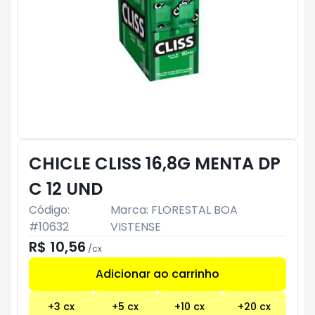
CHICLE CLISS 16,8G MENTA DP
C 12 UND
Código:
Marca:
FLORESTAL BOA
#
10632
VISTENSE
R$ 10,56
/
cx
Adicionar ao carrinho
Subtotal:
R$ 0
+
3
cx
+
5
cx
+
10
cx
+
20
cx