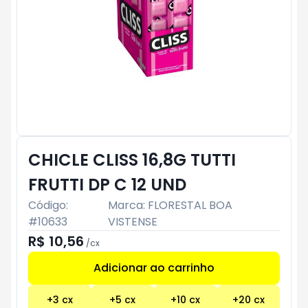
CHICLE CLISS 16,8G TUTTI
FRUTTI DP C 12 UND
Código:
Marca:
FLORESTAL BOA
#
10633
VISTENSE
R$ 10,56
/
cx
Adicionar ao carrinho
Subtotal:
R$ 0
+
3
cx
+
5
cx
+
10
cx
+
20
cx