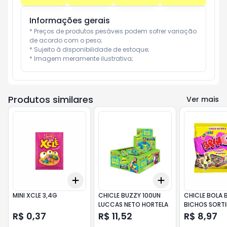
Informações gerais
* Preços de produtos pesáveis podem sofrer variação 
de acordo com o peso;

* Sujeito à disponibilidade de estoque;

* Imagem meramente ilustrativa;
Produtos similares
Ver mais
Add
Add
+
3
+
5
+
10
+
3
+
5
+
10
MINI XCLE 3,4G
CHICLE BUZZY 100UN
CHICLE BOLA 
LUCCAS NETO HORTELA
BICHOS SORT
GR
R$ 0,37
R$ 11,52
R$ 8,97