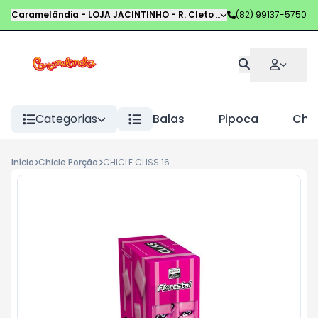
Caramelândia - LOJA JACINTINHO
-
R. Cleto Campelo
(82) 99137-5750
,
Maceió
-
AL
Categorias
Balas
Pipoca
Choc
Início
Chicle Porção
CHICLE CLISS 16,8G TUTTI FRUTTI DP C 12 UND