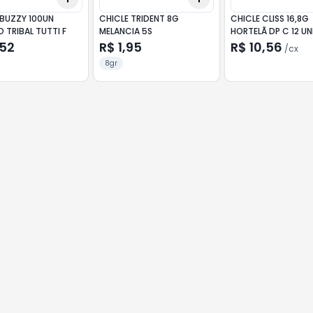
 BUZZY 100UN
CHICLE TRIDENT 8G
CHICLE CLISS 16,8G
 TRIBAL TUTTI F
MELANCIA 5S
HORTELÃ DP C 12 
,52
R$ 1,95
R$ 10,56
/
cx
8gr