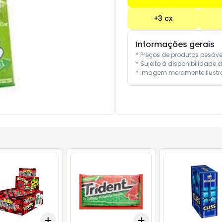
+
3
cx
Informações gerais
* Preços de produtos pesáv
* Sujeito à disponibilidade d
* Imagem meramente ilustra
Add
Add
x
+
3
+
5
+
10
+
3
+
5
+
10