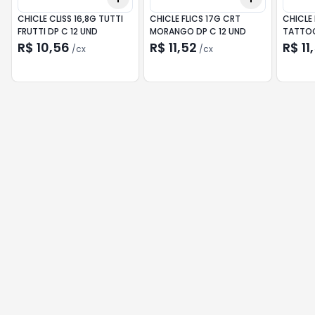
CHICLE CLISS 16,8G TUTTI
CHICLE FLICS 17G CRT
CHICLE
FRUTTI DP C 12 UND
MORANGO DP C 12 UND
TATTOO
R$ 10,56
R$ 11,52
R$ 11
/
cx
/
cx