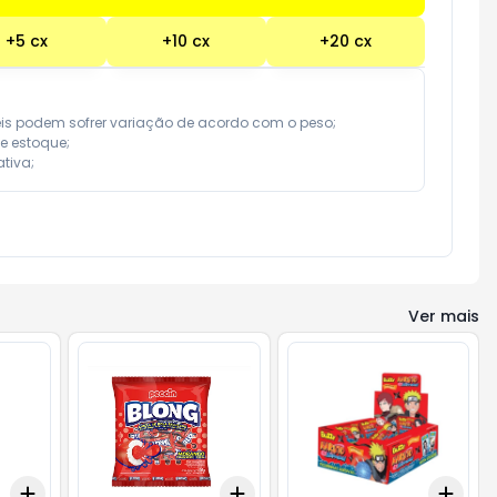
+
5
cx
+
10
cx
+
20
cx
eis podem sofrer variação de acordo com o peso;

e estoque;

tiva;
Ver mais
Add
Add
Add
+
3
cx
+
5
cx
+
3
+
5
+
10
+
3