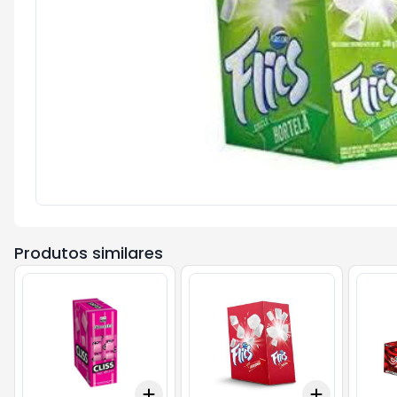
Produtos similares
Add
Add
+
3
cx
+
5
cx
+
3
cx
+
5
c