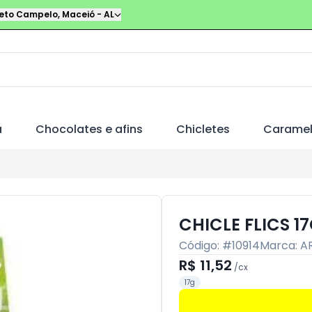
leto Campelo
,
Maceió
-
AL
a
Chocolates e afins
Chicletes
Carame
CHICLE FLICS 1
Código: #
10914
Marca:
A
R$ 11,52
/
cx
17g