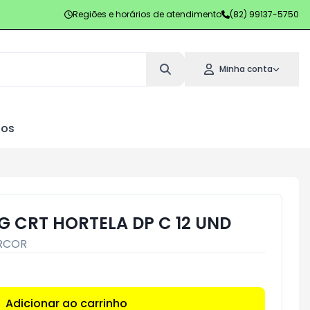
Regiões e horários de atendimento
(82) 99137-5750
Minha conta
los
7G CRT HORTELA DP C 12 UND
RCOR
Adicionar ao carrinho
Subtotal:
R$ 0,00