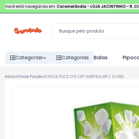
Você está navegando em:
Caramelândia - LOJA JACINTINHO
-
R. C
Categorias
Categorias
Balas
Pipoc
Início
Chicle Porção
CHICLE FLICS 17G CRT HORTELA DP C 12 UND