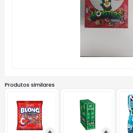
Produtos similares
Add
Add
+
3
+
5
+
10
+
3
cx
+
5
c