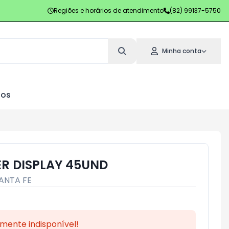
Regiões e horários de atendimento
(82) 99137-5750
Minha conta
los
R DISPLAY 45UND
ANTA FE
mente indisponível!