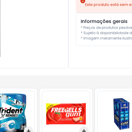
Este produto está sem 
Informações gerais
* Preços de produtos pesáv
* Sujeito à disponibilidade d
* Imagem meramente ilustra
Add
Add
x
+
3
+
5
+
10
+
3
+
5
+
10