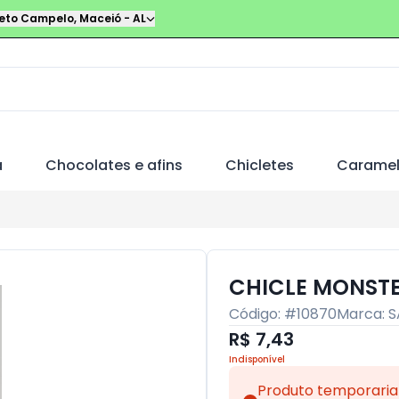
leto Campelo
,
Maceió
-
AL
a
Chocolates e afins
Chicletes
Carame
CHICLE MONSTE
Código: #
10870
Marca:
S
R$ 7,43
Indisponível
Produto temporaria