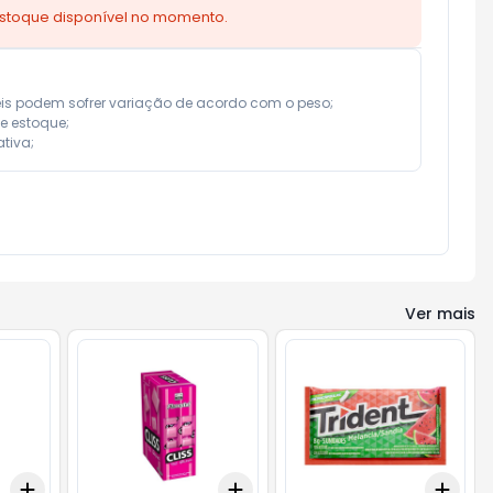
estoque disponível no momento.
eis podem sofrer variação de acordo com o peso;

e estoque;

tiva;
Ver mais
Add
Add
Add
+
3
cx
+
5
cx
+
3
cx
+
5
cx
+
3