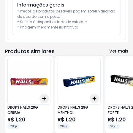
Informações gerais
* Preços de produtos pesáveis podem sofrer variação 
de acordo com o peso;

* Sujeito à disponibilidade de estoque;

* Imagem meramente ilustrativa;
Produtos similares
Ver mais
Add
Add
+
3
+
5
+
10
+
3
+
5
+
10
DROPS HALLS 28G
DROPS HALLS 28G
DROPS HALLS 
CEREJA
MENTHOL
FORTE
R$ 1,20
R$ 1,20
R$ 1,20
28gr
28gr
28gr