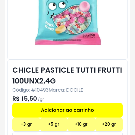
CHICLE PASTICLE TUTTI FRUTTI
100UNX2,4G
Código: #
10493
Marca:
DOCILE
R$ 15,50
/
gr
Adicionar ao carrinho
Subtotal:
R$ 0
+
3
gr
+
5
gr
+
10
gr
+
20
gr