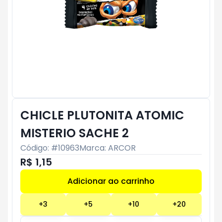
CHICLE PLUTONITA ATOMIC
MISTERIO SACHE 2
Código: #
10963
Marca:
ARCOR
R$ 1,15
Adicionar ao carrinho
Subtotal:
R$ 0
+
3
+
5
+
10
+
20