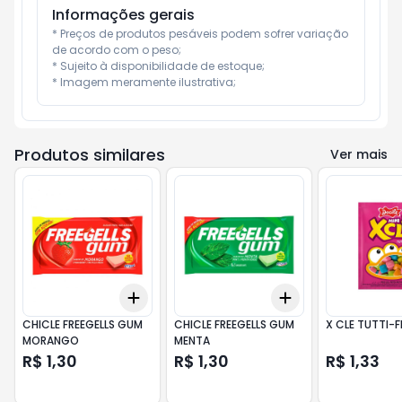
Informações gerais
* Preços de produtos pesáveis podem sofrer variação 
de acordo com o peso;

* Sujeito à disponibilidade de estoque;

* Imagem meramente ilustrativa;
Produtos similares
Ver mais
Add
Add
+
3
+
5
+
10
+
3
+
5
+
10
CHICLE FREEGELLS GUM
CHICLE FREEGELLS GUM
X CLE TUTTI-F
MORANGO
MENTA
R$ 1,30
R$ 1,30
R$ 1,33