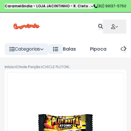
Caramelândia - LOJA JACINTINHO
-
R. Cleto Campelo
(82) 99137-5750
,
Maceió
-
AL
Categorias
Balas
Pipoca
Choc
Início
Chicle Porção
CHICLE PLUTONITA ATOMIC MISTERIO SACHE 2