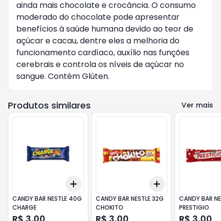
ainda mais chocolate e crocância. O consumo
moderado do chocolate pode apresentar
benefícios à saúde humana devido ao teor de
açúcar e cacau, dentre eles a melhoria do
funcionamento cardíaco, auxílio nas funções
cerebrais e controla os níveis de açúcar no
sangue. Contém Glúten.
Produtos similares
Ver mais
Add
Add
+
3
+
5
+
10
+
3
+
5
+
10
CANDY BAR NESTLE 40G
CANDY BAR NESTLE 32G
CANDY BAR NE
CHARGE
CHOKITO
PRESTIGIO
R$ 3,00
R$ 3,00
R$ 3,00