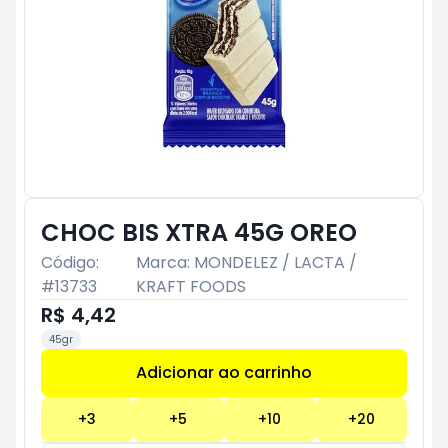
CHOC BIS XTRA 45G OREO
Código:
Marca:
MONDELEZ / LACTA /
#
13733
KRAFT FOODS
R$ 4,42
45gr
Adicionar ao carrinho
Subtotal:
R$ 0
+
3
+
5
+
10
+
20