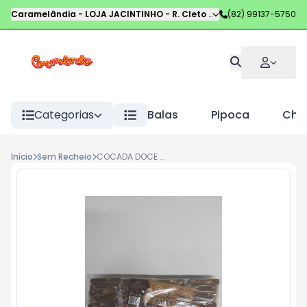
Caramelândia - LOJA JACINTINHO
-
R. Cleto Campelo
(82) 99137-5750
,
Maceió
-
AL
Categorias
Balas
Pipoca
Choc
Início
Sem Recheio
COCADA DOCE POPULAR 350G PE MOLEQ PRETO