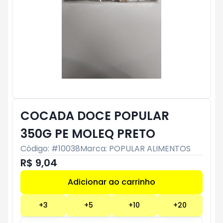
COCADA DOCE POPULAR
350G PE MOLEQ PRETO
Código: #
10038
Marca:
POPULAR ALIMENTOS
R$ 9,04
Adicionar ao carrinho
Subtotal:
R$ 0
+
3
+
5
+
10
+
20