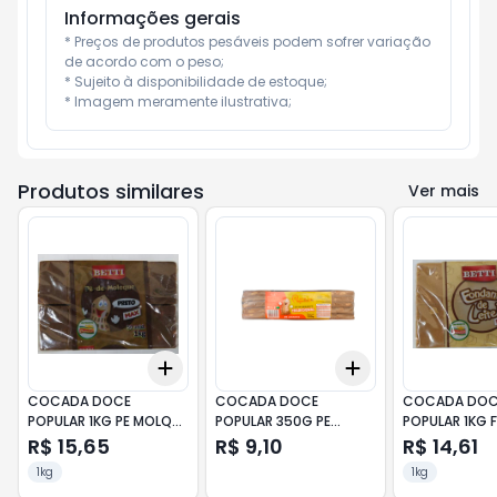
Informações gerais
* Preços de produtos pesáveis podem sofrer variação 
de acordo com o peso;

* Sujeito à disponibilidade de estoque;

* Imagem meramente ilustrativa;
Produtos similares
Ver mais
Add
Add
+
3
+
5
+
10
+
3
+
5
+
10
COCADA DOCE
COCADA DOCE
COCADA DOC
POPULAR 1KG PE MOLQ
POPULAR 350G PE
POPULAR 1KG
PRETO
MOLEQUE BRAN
DE LEITE
R$ 15,65
R$ 9,10
R$ 14,61
1kg
1kg