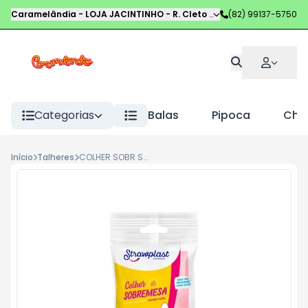
Caramelândia - LOJA JACINTINHO
-
R. Cleto Campelo
(82) 99137-5750
,
Maceió
-
AL
Categorias
Balas
Pipoca
Choc
Início
Talheres
COLHER SOBR STRAWPLAST ROSA