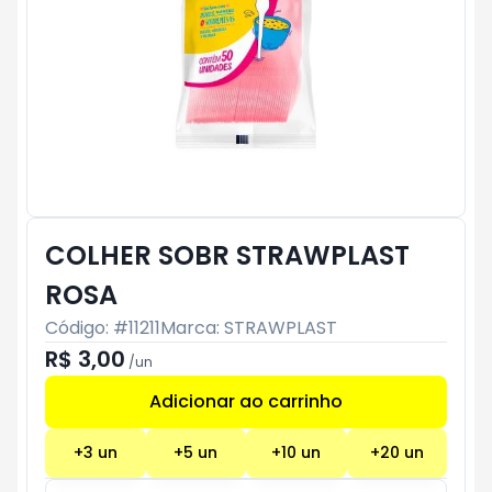
COLHER SOBR STRAWPLAST
ROSA
Código: #
11211
Marca:
STRAWPLAST
R$ 3,00
/
un
Adicionar ao carrinho
Subtotal:
R$ 0
+
3
un
+
5
un
+
10
un
+
20
un