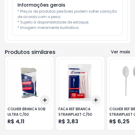
Informações gerais
* Preços de produtos pesáveis podem sofrer variação 
de acordo com o peso;

* Sujeito à disponibilidade de estoque;

* Imagem meramente ilustrativa;
Produtos similares
Ver mais
Add
Add
+
3
+
5
+
10
+
3
+
5
+
10
COLHER BRANCA SOB
FACA REF BRANCA
COLHER REF B
ULTRA C/50
STRAWPLAST C/50
STRAWPLAST 
R$ 4,11
R$ 3,83
R$ 6,25