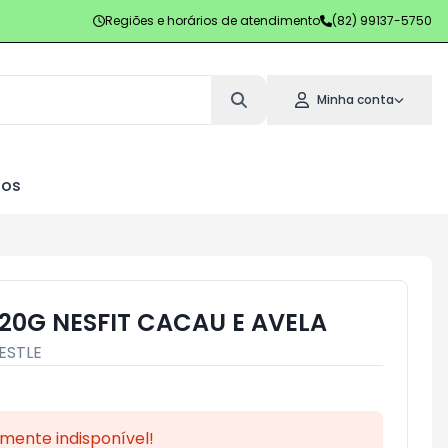
Regiões e horários de atendimento
(82) 99137-5750
Minha conta
los
20G NESFIT CACAU E AVELA
ESTLE
mente indisponível!