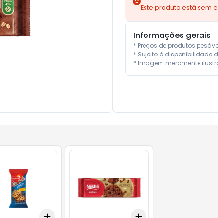
Este produto está sem 
Informações gerais
* Preços de produtos pesáv
* Sujeito à disponibilidade d
* Imagem meramente ilustra
Add
Add
10
+
3
+
5
+
10
+
3
+
5
+
10