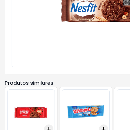
Produtos similares
Add
Add
+
3
+
5
+
10
+
3
+
5
+