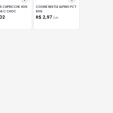
S CAPRICCHE 40G
COOKIE NESTLE ALPINO PCT
HA C CHOC
60G
,02
R$ 2,97
/
un