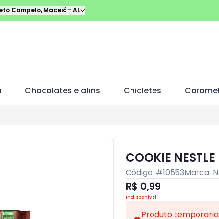
leto Campelo
,
Maceió
-
AL
a
Chocolates e afins
Chicletes
Carame
COOKIE NESTLE 
Código: #
10553
Marca:
N
R$ 0,99
Indisponível
Produto temporaria