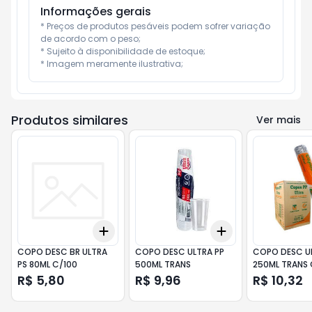
Informações gerais
* Preços de produtos pesáveis podem sofrer variação 
de acordo com o peso;

* Sujeito à disponibilidade de estoque;

* Imagem meramente ilustrativa;
Produtos similares
Ver mais
Add
Add
+
3
+
5
+
10
+
3
+
5
+
10
COPO DESC BR ULTRA
COPO DESC ULTRA PP
COPO DESC UL
PS 80ML C/100
500ML TRANS
250ML TRANS 
R$ 5,80
R$ 9,96
R$ 10,32