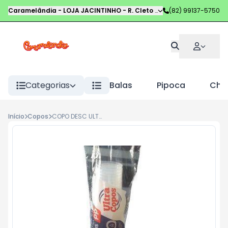
Caramelândia - LOJA JACINTINHO
-
R. Cleto Campelo
(82) 99137-5750
,
Maceió
-
AL
Categorias
Balas
Pipoca
Choc
Início
Copos
COPO DESC ULTRA PP 400ML TRANS C/50