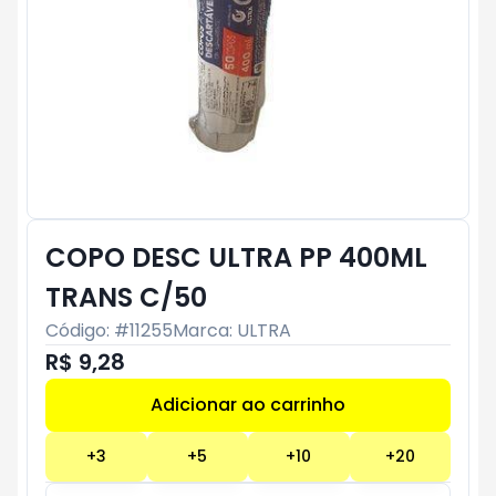
COPO DESC ULTRA PP 400ML
TRANS C/50
Código: #
11255
Marca:
ULTRA
R$ 9,28
Adicionar ao carrinho
Subtotal:
R$ 0
+
3
+
5
+
10
+
20